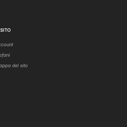
 SITO
ccount
ofani
appa del sito